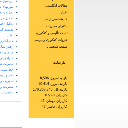
پیرامون م
مقالات انگلیسی
تئوریهای 
اخبار
تجزیه و تح
تحقیق در 
کارشناسی ارشد
تحلیل اقت
دکترای مدیریت
تصمیم گی
تست تألیفی و کنکوری
تولید
جزوات کنکوری و درسی
حسابداری
صفحه شخصی
رفتار ساز
فناوری اط
کارآفرینی
آمار سایت
مدیریت ش
خط مشی 
آمار و رو
بازدید امروز: 8,506
مدیریت و
بازدید دیروز: 10,414
مدیریت رس
بازدید کل: 176,367,840
ریاضیات
کاربران عضو: 0
کاربران مهمان: 47
کاربران حاضر: 47