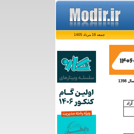
جمعه 16 مرداد 1405
1398
آزاد