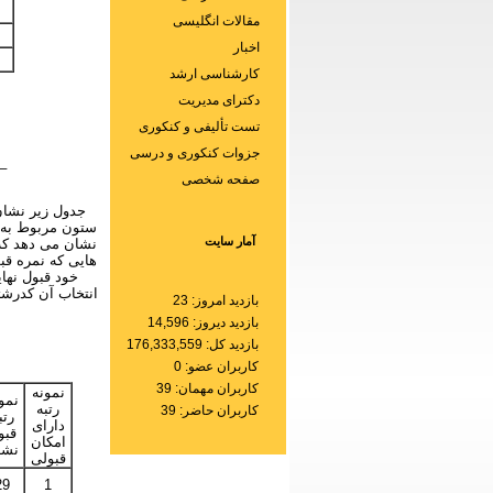
مقالات انگلیسی
اخبار
کارشناسی ارشد
دکترای مدیریت
تست تألیفی و کنکوری
جزوات کنکوری و درسی
_
صفحه شخصی
جدول زیر نشان
ستون مربوط به ن
آمار سایت
نشان می دهد که 
هایی که نمره قبو
خود قبول نها
انتخاب آن کدرشت
بازدید امروز: 23
بازدید دیروز: 14,596
بازدید کل: 176,333,559
کاربران عضو: 0
کاربران مهمان: 39
نمونه
نمو
رتبه
کاربران حاضر: 39
رتب
دارای
قبو
امکان
نشد
قبولی
29
1