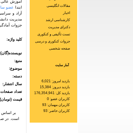
آموزش عالی و
مقالات انگلیسی
ابتدا
عضو سا
اخبار
آزاد و سراسر
مدیریت دانشگا
کارشناسی ارشد
جزوات آمادگی 
دکترای مدیریت
تست تألیفی و کنکوری
کلید واژه:
جزوات کنکوری و درسی
صفحه شخصی
نویسنده(گان):
منبع:
آمار سایت
موضوع:
دسته:
بازدید امروز: 6,021
سال انتشار:
بازدید دیروز: 15,384
تعداد صفحات:
بازدید کل: 176,354,941
کاربران عضو: 0
قیمت (تومان):
کاربران مهمان: 93
کاربران حاضر: 93
بر اساس
است. در صور