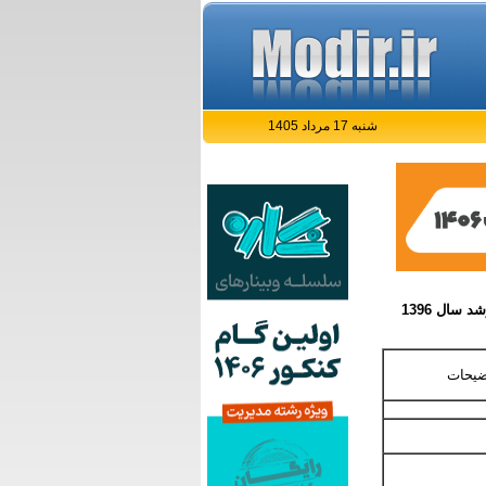
شنبه 17 مرداد 1405
سال 1396
ضیحات